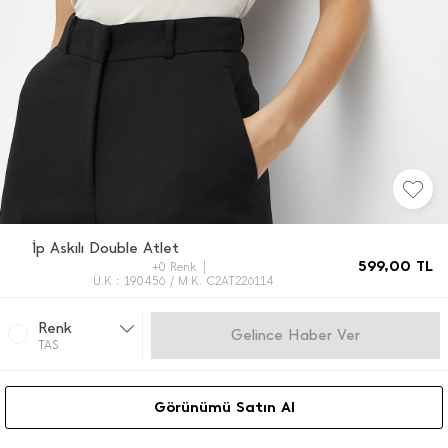
İ̇p Askılı Double Atlet
599,00
TL
+0 Renk
Ü.K : 190456 / M.K. C2AT226114
Renk
Gelince Haber Ver
TAS
Görünümü Satın Al