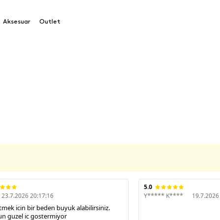
Aksesuar
Outlet
5.0
23.7.2026 20:17:16
Y***** K****
19.7.2026
mek icin bir beden buyuk alabilirsiniz.
n guzel ic gostermiyor