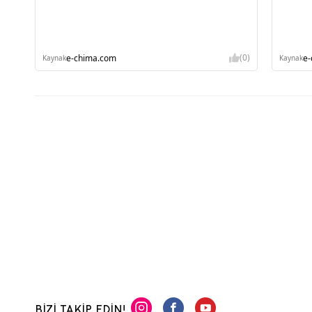
(0)
e-chima.com
e
Kaynak
Kaynak
BİZİ TAKİP EDİN!