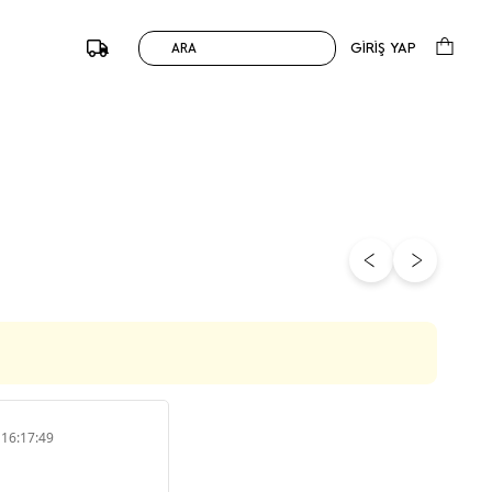
GİRİŞ YAP
ARA
 16:17:49