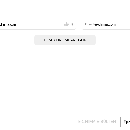
(0)
-chima.com
e-chima.com
Kaynak
TÜM YORUMLARI GÖR
E-CHIMA E-BÜLTEN