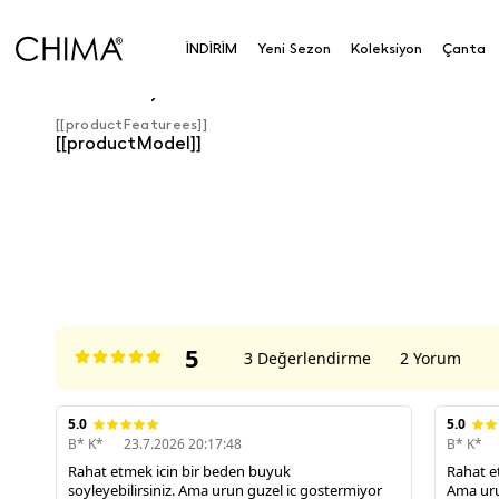
İNDİRİM
Yeni Sezon
Koleksiyon
Çanta
Ürün Detayları
[[productFeaturees]]
[[productModel]]
ÜRÜN DEĞERLENDIRMELERI
5
3 Değerlendirme
2 Yorum
5.0
5.0
B* K*
23.7.2026 20:17:48
B* K*
Rahat etmek icin bir beden buyuk
Rahat et
soyleyebilirsiniz. Ama urun guzel ic gostermiyor
Ama uru