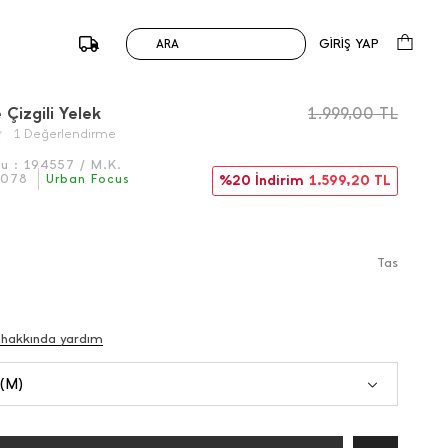
GİRİŞ YAP
ARA
/
Önceki
Sonraki
 Çizgili Yelek
1.999,00
TL
1 Değerlendirme
du :
194557 / M.K.
6078
Urban Focus
%20 İndirim
1.599,20
TL
Tas
 hakkında yardım
 (M)