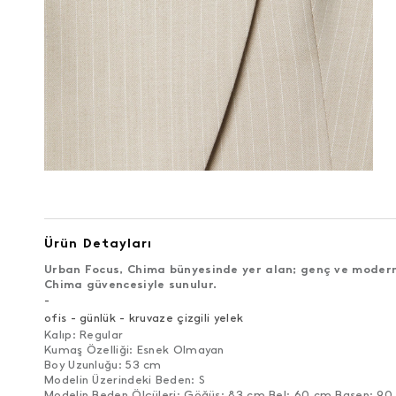
Ürün Detayları
Urban Focus, Chima bünyesinde yer alan; genç ve modern 
Chima güvencesiyle sunulur.
-
ofis - günlük - kruvaze çizgili yelek
Kalıp: Regular
Kumaş Özelliği: Esnek Olmayan
Boy Uzunluğu: 53 cm
Modelin Üzerindeki Beden: S
Modelin Beden Ölçüleri: Göğüs: 83 cm Bel: 60 cm Basen: 9