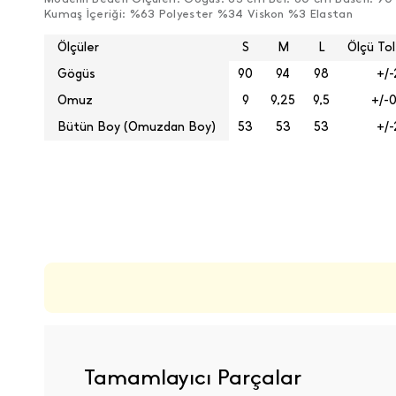
Kumaş İçeriği: %63 Polyester %34 Viskon %3 Elastan
Ölçüler
S
M
L
Ölçü Tol
Gögüs
90
94
98
+/-
Omuz
9
9,25
9,5
+/-0
Bütün Boy (Omuzdan Boy)
53
53
53
+/-
ÜRÜN DEĞERLENDIRMELERI
Tamamlayıcı Parçalar