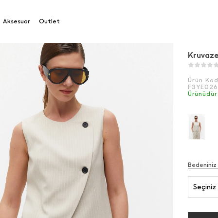
e Çizgili Yelek
Aksesuar
Outlet
Kruvaze
Ürün Ko
F3YE02
Ürünüdür
Bedeniniz
Seçiniz