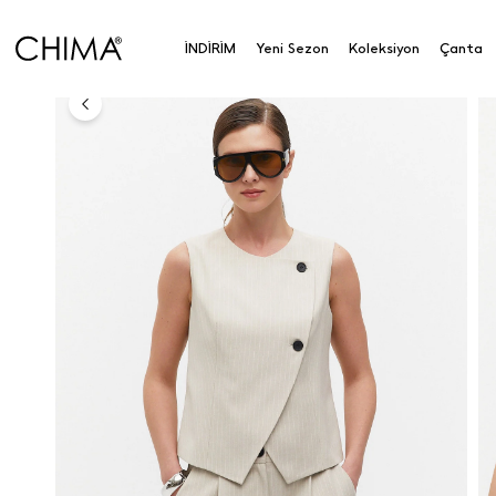
Anasayfa
Koleksiyon
Üst Giyim
Yelek
Kruvaz
İNDİRİM
Yeni Sezon
Koleksiyon
Çanta