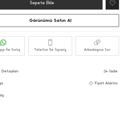
Sepete Ekle
Görünümü Satın Al
p İle Satış
Telefon İle Sipariş
Arkadaşına Sor
 Detayları
İade
go
Fiyat Alarmı
aş