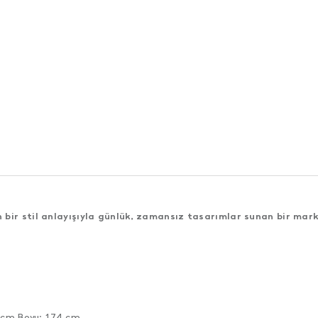
bir stil anlayışıyla günlük, zamansız tasarımlar sunan bir mark
0 cm Boyu: 174 cm