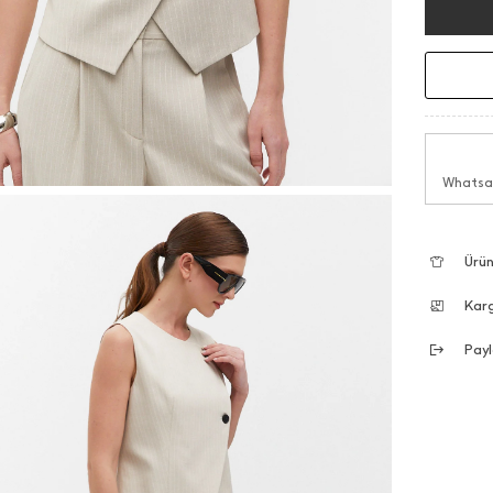
Whatsap
Ürün
Kar
Payl