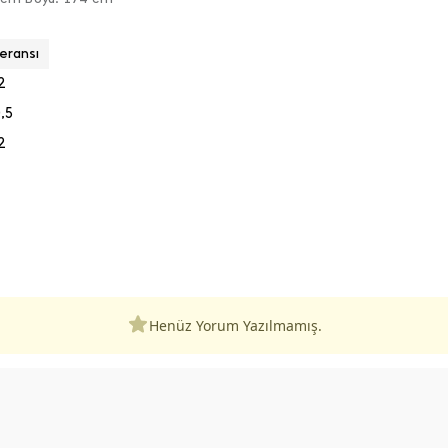
eransı
2
,5
2
Henüz Yorum Yazılmamış.