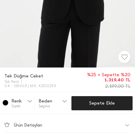
%25 + Sepette %20
Tek Düğme Ceket
1.319,40
TL
Tek Renk
2.199,00
TL
Ü.K : 150663 / M.K. K25CE293
Renk
Beden
Sepete Ekle
Si̇yah
Seçiniz
Ürün Detayları