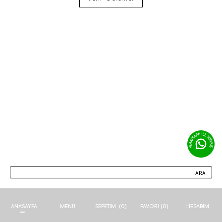
ARA
ANASAYFA
MENÜ
FAVORI (
0
)
HESABIM
SEPETIM
(
0
)