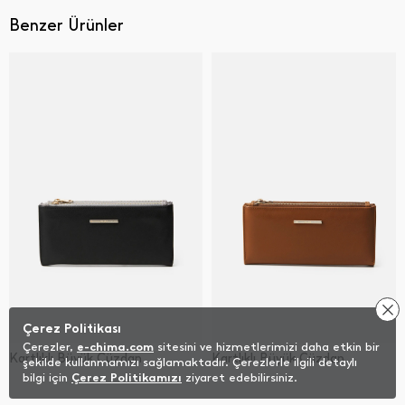
Benzer Ürünler
Çerez Politikası
Çerezler,
e-chima.com
sitesini ve hizmetlerimizi daha etkin bir
Kartlıklı Büyük Cüzdan
Kartlıklı Büyük Cüzdan
şekilde kullanmamızı sağlamaktadır. Çerezlerle ilgili detaylı
bilgi için
Çerez Politikamızı
ziyaret edebilirsiniz.