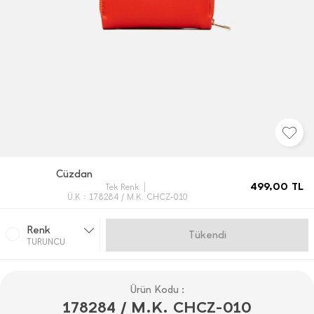
Cüzdan
499,00
TL
Tek Renk
Ü.K : 178284 / M.K. CHCZ-010
Renk
Gelince Haber Ver
TURUNCU
Ürün Kodu :
178284 / M.K. CHCZ-010