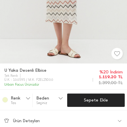
U Yaka Desenli Elbise
%20 İndirim
Tek Renk
1.119,20
TL
Ü.K : 166595 / M.K. F2EL25066
1.399,00
TL
Urban Focus Ürünüdür
Renk
Beden
Sepete Ekle
Tas
Seçiniz
Ürün Detayları