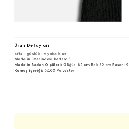
Ürün Detayları
ofis - günlük - v yaka bluz
Modelin üzerindeki beden
: S
Modelin Beden Ölçüleri
: Göğüs: 82 cm Bel: 62 cm Basen: 
Kumaş içeriği
: %100 Polyester
ÜRÜN DEĞERLENDIRMELERI