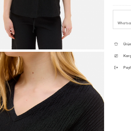
Whatsap
Ürün
Kar
Payl