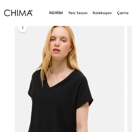
V Yaka Bluz
İNDİRİM
Yeni Sezon
Koleksiyon
Çanta