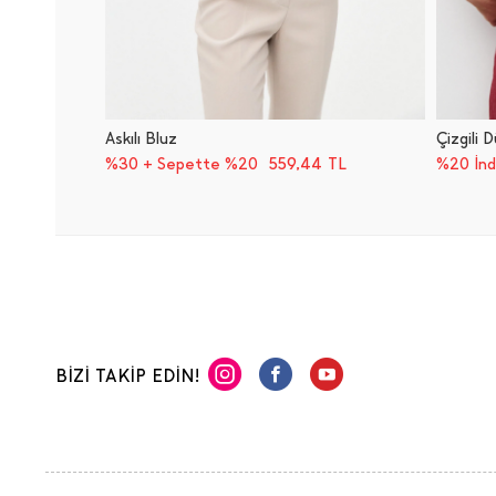
Askılı Bluz
Çizgili 
559,44
TL
%30 + Sepette %20
%20 İnd
BİZİ TAKİP EDİN!