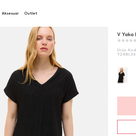
Aksesuar
Outlet
V Yaka 
Ürün Ko
Y24BL3