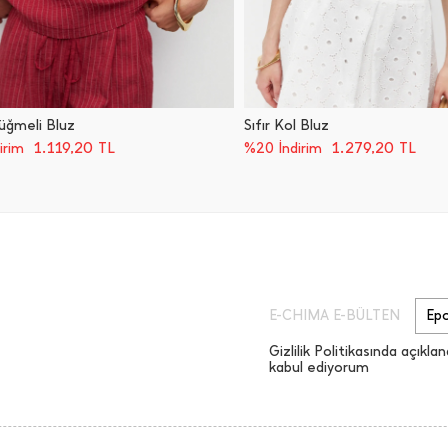
Düğmeli Bluz
Sıfır Kol Bluz
1.119,20
TL
1.279,20
TL
irim
%20 İndirim
E-CHIMA E-BÜLTEN
Gizlilik Politikasında açıklan
kabul ediyorum