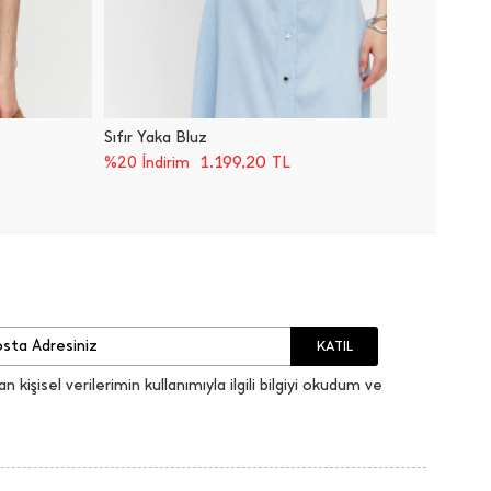
Sıfır Yaka Bluz
Sıfır Kol
1.199,20
TL
%20 İndirim
%20 İnd
KATIL
an kişisel verilerimin kullanımıyla ilgili bilgiyi okudum ve