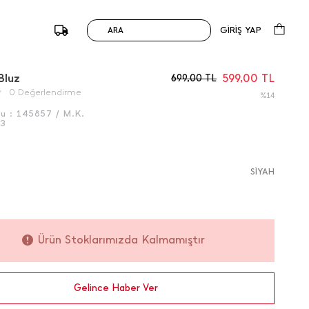
GİRİŞ YAP
ARA
/
Önceki
Sonraki
Bluz
599,00
TL
699,00
TL
0 Değerlendirme
%14
du :
145857 / M.K.
63
SİYAH
Ürün Stoklarımızda Kalmamıştır
Gelince Haber Ver