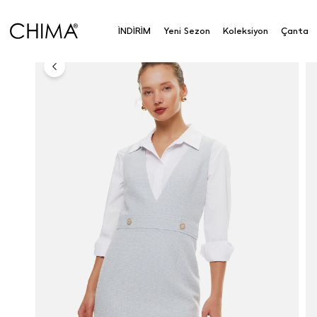
Anasayfa
Koleksiyon
Üst Giyim
Elbise
V Yaka
İNDİRİM
Yeni Sezon
Koleksiyon
Çanta