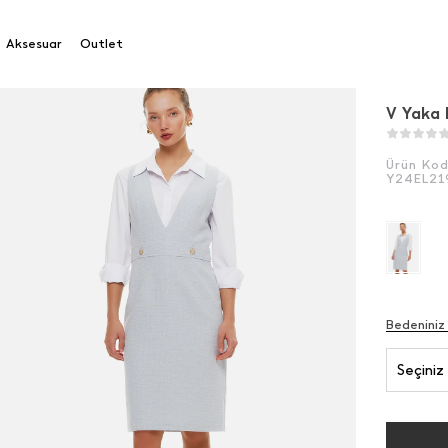
 Midi Boy Elbise
Aksesuar
Outlet
V Yaka 
Ürün Ko
Y24EL21
Bedeniniz
Seçiniz