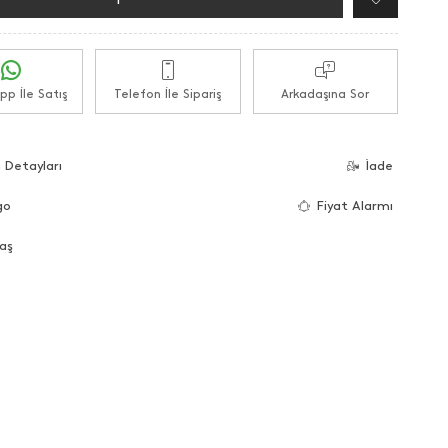
p İle Satış
Telefon İle Sipariş
Arkadaşına Sor
 Detayları
İade
go
Fiyat Alarmı
aş