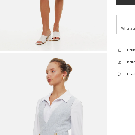
Whatsap
Ürün
Kar
Payl