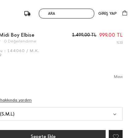
GİRİŞ YAP
ARA
/
Önceki
Sonraki
Midi Boy Elbise
999,00
TL
1.499,00
TL
0 Değerlendirme
%33
du :
144060 / M.K.
9
Mavı
 hakkında yardım
 (S,M,L)
Sepete Ekle