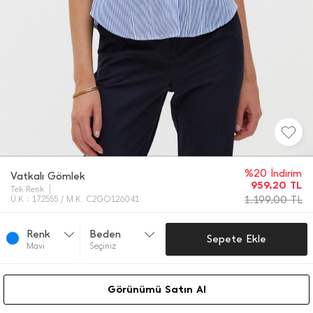
%20 İndirim
Vatkalı Gömlek
959,20
TL
Tek Renk
1.199,00
TL
Ü.K : 172555 / M.K. C2GO126041
Renk
Beden
Sepete Ekle
Mavi̇
Seçiniz
Görünümü Satın Al