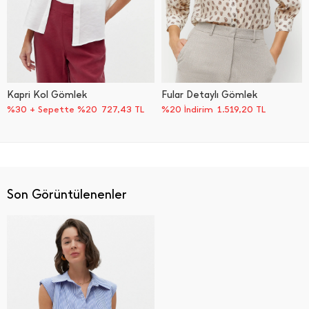
Kapri Kol Gömlek
Fular Detaylı Gömlek
%30 + Sepette %20
727,43
TL
%20 İndirim
1.519,20
TL
Son Görüntülenenler