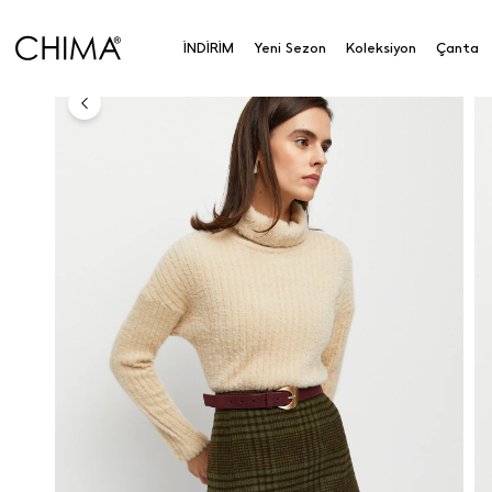
Anasayfa
Koleksiyon
Alt Giyim
Etek
Ekose P
İNDİRİM
Yeni Sezon
Koleksiyon
Çanta