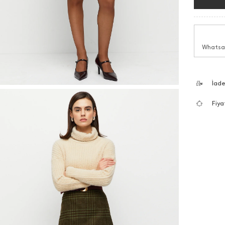
Whatsap
İad
Fiya