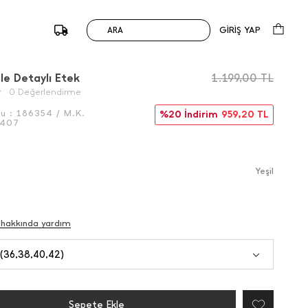
GİRİŞ YAP
ARA
/
Önceki
Sonraki
le Detaylı Etek
1.199,00
TL
0 Değerlendirme
du :
186354 / M.K.
%20 İndirim
959,20
TL
6407
Yeşi̇l
 hakkında yardım
 (36,38,40,42)
Sepete Ekle