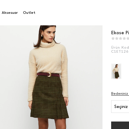
ile Detaylı Etek
Aksesuar
Outlet
Ekose Pi
Ürün Ko
C1ET12
Bedeniniz
Seçiniz