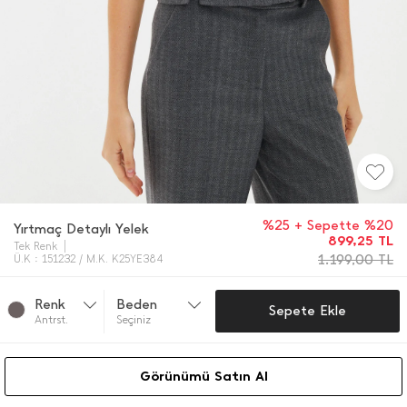
%25 + Sepette %20
Yırtmaç Detaylı Yelek
899,25
TL
Tek Renk
1.199,00
TL
Ü.K : 151232 / M.K. K25YE384
Renk
Beden
Sepete Ekle
Antrst.
Seçiniz
Görünümü Satın Al