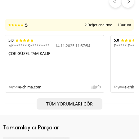
ÜRÜN DEĞERLENDIRMELERI
5
2 Değerlendirme
1 Yorum
5.0
5.0
M******* S*********
14.11.2025 11:57:54
E***** E****
ÇOK GÜZEL TAM KALIP
(0)
e-chima.com
e-chima
Kaynak
Kaynak
TÜM YORUMLARI GÖR
Tamamlayıcı Parçalar