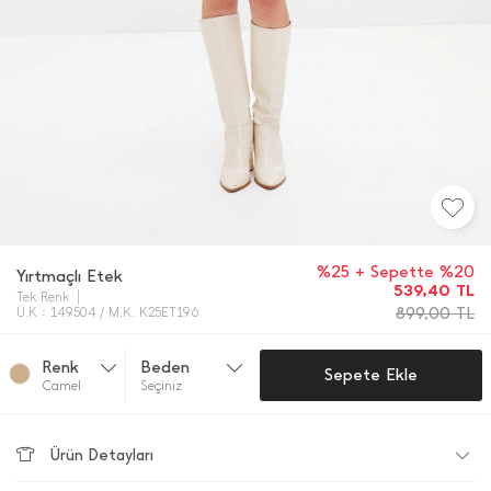
%25 + Sepette %20
Yırtmaçlı Etek
539,40
TL
Tek Renk
899,00
TL
Ü.K : 149504 / M.K. K25ET196
Renk
Beden
Sepete Ekle
Camel
Seçiniz
Ürün Detayları