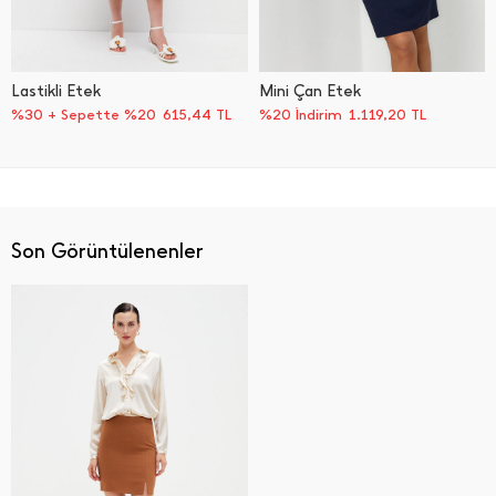
Lastikli Etek
Mini Çan Etek
%30 + Sepette %20
615,44
TL
%20 İndirim
1.119,20
TL
Son Görüntülenenler