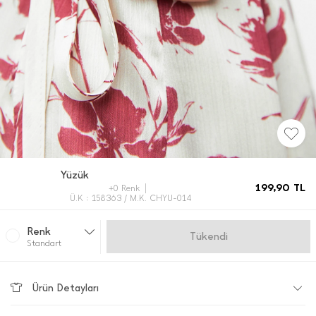
Yüzük
199,90
TL
+0 Renk
Ü.K : 158363 / M.K. CHYU-014
Renk
Gelince Haber Ver
Standart
Ürün Detayları