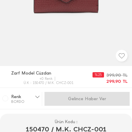
Zarf Model Cüzdan
%25
399,90
TL
+0 Renk
299,90
TL
Ü.K : 150470 / M.K. CHCZ-001
Renk
Gelince Haber Ver
BORDO
Ürün Kodu :
150470 / M.K. CHCZ-001