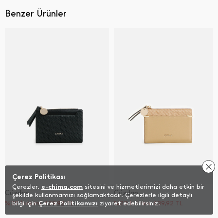
Benzer Ürünler
Çerez Politikası
Çerezler,
e-chima.com
sitesini ve hizmetlerimizi daha etkin bir
Cüzdan
Cüzdan
şekilde kullanmamızı sağlamaktadır. Çerezlerle ilgili detaylı
%20 İndirim
bilgi için
Çerez Politikamızı
639,92
TL
ziyaret edebilirsiniz.
%20 İndirim
639,92
TL