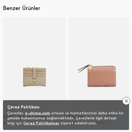
Benzer Ürünler
Çerez Politikası
Çerezler,
e-chima.com
sitesini ve hizmetlerimizi daha etkin bir
Kartlık Detaylı Cüzdan
Cüzdan
şekilde kullanmamızı sağlamaktadır. Çerezlerle ilgili detaylı
%20 İndirim
bilgi için
Çerez Politikamızı
399,20
TL
ziyaret edebilirsiniz.
%20 İndirim
639,92
TL