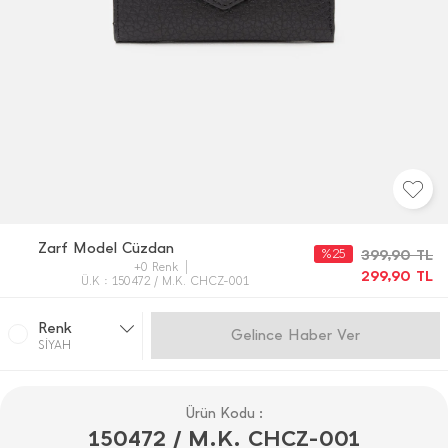
Zarf Model Cüzdan
%25
399,90
TL
+0 Renk
299,90
TL
Ü.K : 150472 / M.K. CHCZ-001
Renk
Gelince Haber Ver
SİYAH
Ürün Kodu :
150472 / M.K. CHCZ-001