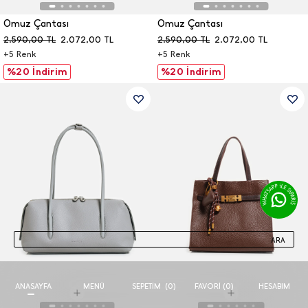
Omuz Çantası
Omuz Çantası
2.590,00
TL
2.072,00
TL
2.590,00
TL
2.072,00
TL
+
5
Renk
+
5
Renk
%20 İndirim
%20 İndirim
ARA
ANASAYFA
MENÜ
FAVORI (
0
)
HESABIM
SEPETIM
(
0
)