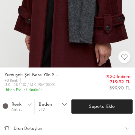
Yumuşak Şal Bere Yün Set
%20 İndirim
+3 Renk
719,92
TL
Ü.K : 184410 / M.K. F5AT25001
899,90
TL
Urban Focus Ürünüdür
Renk
Beden
Sepete Ekle
Antrst.
STD
Ürün Detayları