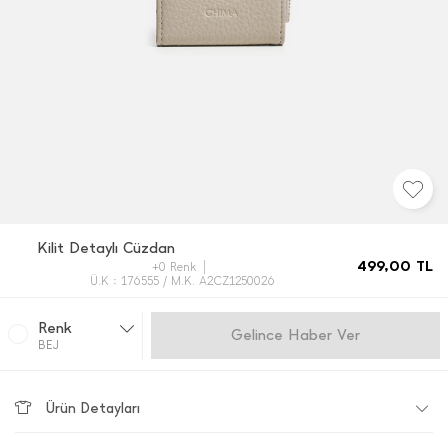
Kilit Detaylı Cüzdan
499,00
TL
+0 Renk
Ü.K : 176555 / M.K. A2CZ1250026
Renk
Gelince Haber Ver
BEJ
Ürün Detayları