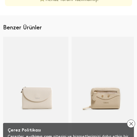
Benzer Ürünler
Çerez Politikası
Çerezler,
e-chima.com
sitesini ve hizmetlerimizi daha etkin bir