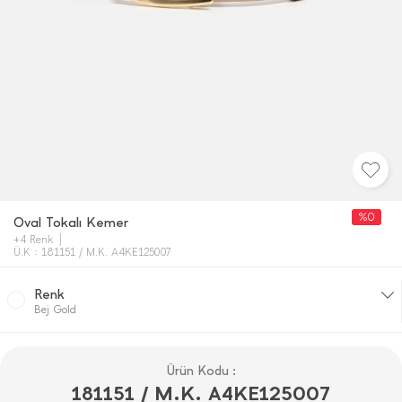
%0
Oval Tokalı Kemer
+4 Renk
Ü.K : 181151 / M.K. A4KE125007
Renk
Bej Gold
Ürün Kodu :
181151 / M.K. A4KE125007