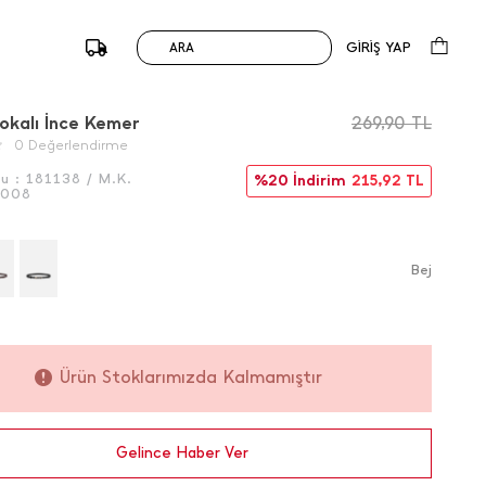
GİRİŞ YAP
ARA
/
Önceki
Sonraki
okalı İ̇nce Kemer
269,90
TL
0 Değerlendirme
du :
181138 / M.K.
%20 İndirim
215,92
TL
5008
Bej
Ürün Stoklarımızda Kalmamıştır
Gelince Haber Ver