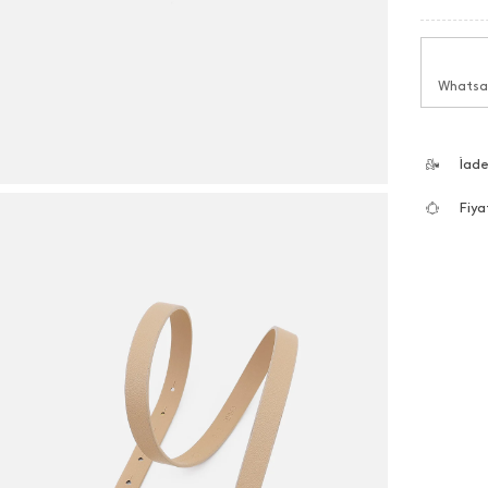
Whatsap
İad
Fiya