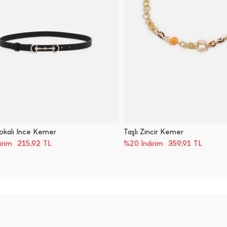
okalı İ̇nce Kemer
Taşlı Zincir Kemer
215,92
TL
359,91
TL
irim
%20 İndirim