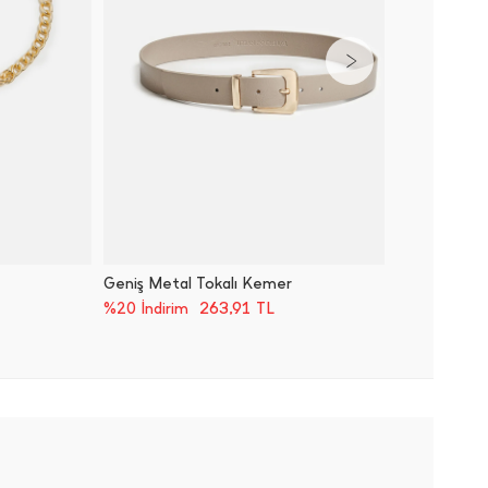
Geniş Metal Tokalı Kemer
Metal T
263,91
TL
%20 İndirim
%20 İnd