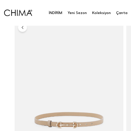
Anasayfa
Aksesuar
Aksesuar
Kemer
Metal T
İNDİRİM
Yeni Sezon
Koleksiyon
Çanta