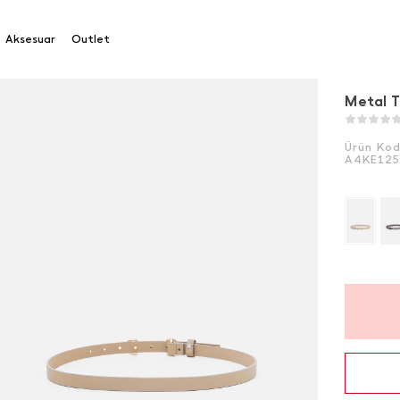
okalı İ̇nce Kemer
Aksesuar
Outlet
Metal T
Ürün Ko
A4KE12