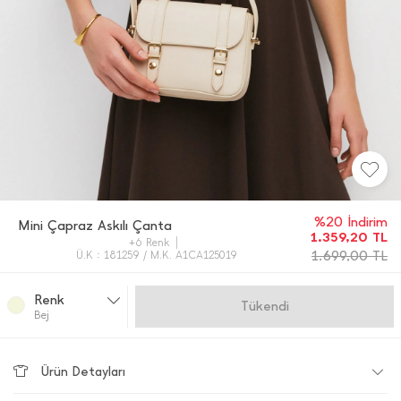
%20 İndirim
Mini Çapraz Askılı Çanta
1.359,20
TL
+6 Renk
1.699,00
TL
Ü.K : 181259 / M.K. A1CA125019
Renk
Gelince Haber Ver
Bej
Ürün Detayları