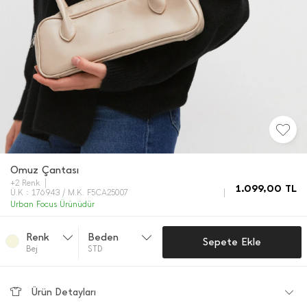
Omuz Çantası
+2 Renk
1.099,00
TL
Ü.K : 176943 / M.K. F5CA25007
Urban Focus Ürünüdür
Renk
Beden
Sepete Ekle
Bej
STD
Ürün Detayları