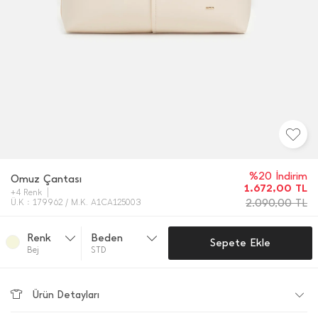
%20 İndirim
Omuz Çantası
1.672,00
TL
+4 Renk
2.090,00
TL
Ü.K : 179962 / M.K. A1CA125003
Renk
Beden
Sepete Ekle
Bej
STD
Ürün Detayları