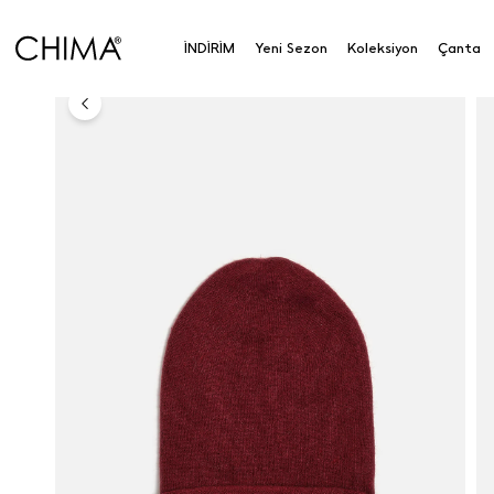
Anasayfa
Chima
Aksesuar
Yün Bere
İNDİRİM
Yeni Sezon
Koleksiyon
Çanta