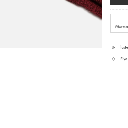
Whatsap
İad
Fiya