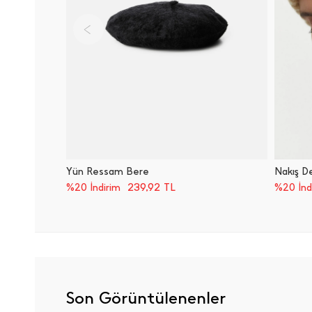
Yün Ressam Bere
Nakış D
239,92
TL
%20 İndirim
%20 İnd
Son Görüntülenenler