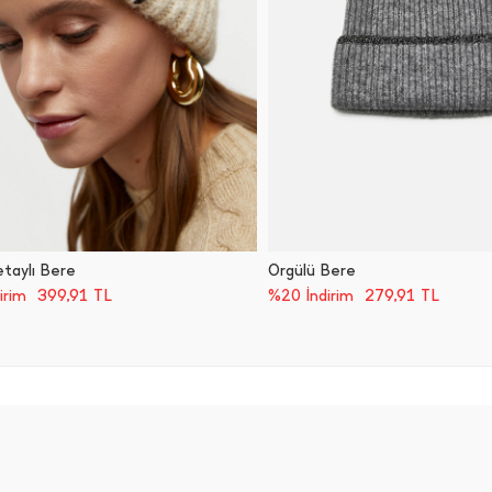
etaylı Bere
Örgülü Bere
399,91
TL
279,91
TL
irim
%20 İndirim