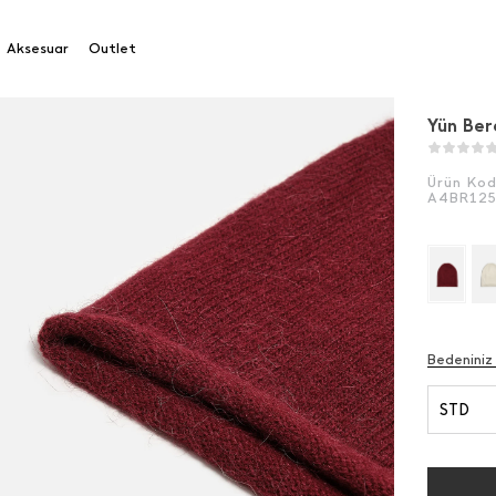
Aksesuar
Outlet
Yün Ber
Ürün Ko
A4BR12
Bedeniniz
STD