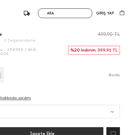
GİRİŞ YAP
ARA
/
Önceki
Sonraki
e
499,90
TL
0 Değerlendirme
du :
184399 / M.K.
%20 İndirim
399,91
TL
5005
Bordo
 hakkında yardım
Sepete Ekle