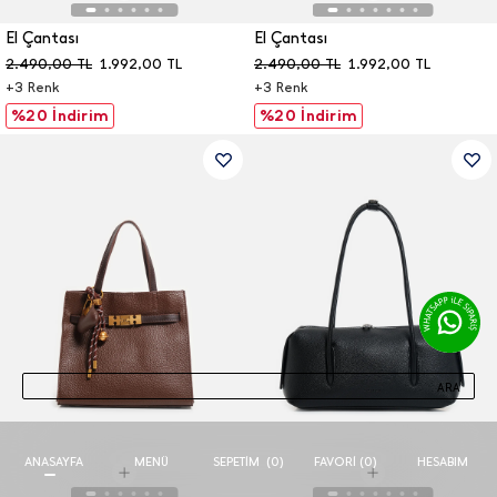
El Çantası
El Çantası
2.490,00
TL
1.992,00
TL
2.490,00
TL
1.992,00
TL
+
3
Renk
+
3
Renk
%20 İndirim
%20 İndirim
ARA
ANASAYFA
MENÜ
FAVORI (
0
)
HESABIM
SEPETIM
(
0
)