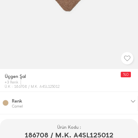
%0
Üçgen Şal
+3 Renk
Ü.K : 186708 / M.K. A4SL125012
Renk
Camel
Ürün Kodu :
186708 / M.K. A4SL125012