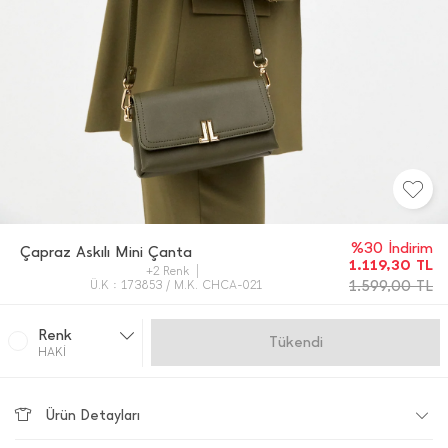
%30 İndirim
Çapraz Askılı Mini Çanta
1.119,30
TL
+2 Renk
1.599,00
TL
Ü.K : 173853 / M.K. CHCA-021
Renk
Gelince Haber Ver
HAKİ
Ürün Detayları