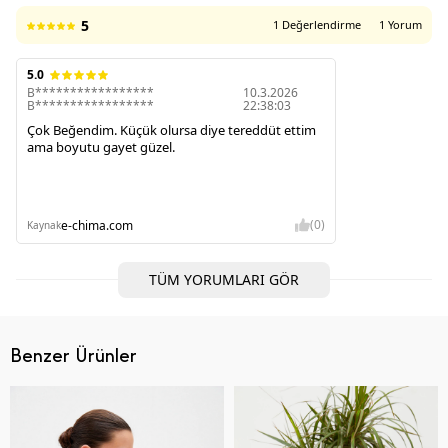
5
1 Değerlendirme
1 Yorum
5.0
B*****************
10.3.2026
B*****************
22:38:03
Çok Beğendim. Küçük olursa diye tereddüt ettim
ama boyutu gayet güzel.
(0)
e-chima.com
Kaynak
TÜM YORUMLARI GÖR
Benzer Ürünler