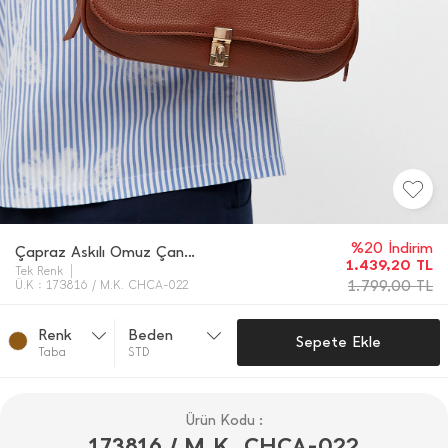
%20 İndirim
Çapraz Askılı Omuz Çantası
1.439,20
TL
Tek Renk
1.799,00
TL
Ü.K : 173816 / M.K. CHCA-022
Renk
Beden
Sepete Ekle
Taba
STD
Ürün Kodu :
173816 / M.K. CHCA-022