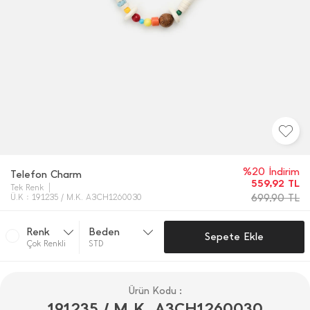
%20 İndirim
Telefon Charm
559,92
TL
Tek Renk
699,90
TL
Ü.K : 191235 / M.K. A3CH1260030
Renk
Beden
Sepete Ekle
Çok Renkli̇
STD
Ürün Kodu :
191235 / M.K. A3CH1260030