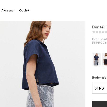
Aksesuar
Outlet
Dantell
Ürün Ko
F5PR02
Bedeniniz
STND