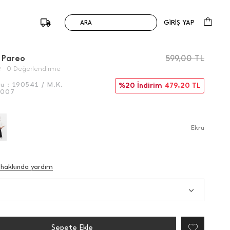
GİRİŞ YAP
ARA
/
Önceki
Sonraki
i Pareo
599,00
TL
0 Değerlendirme
du :
190541 / M.K.
%20 İndirim
479,20
TL
6007
Ekru
 hakkında yardım
Sepete Ekle