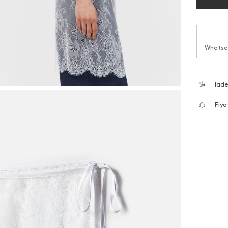
Whatsap
İad
Fiya