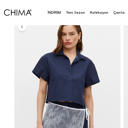
Anasayfa
Aksesuar
Aksesuar
Dantelli Pareo
İNDİRİM
Yeni Sezon
Koleksiyon
Çanta