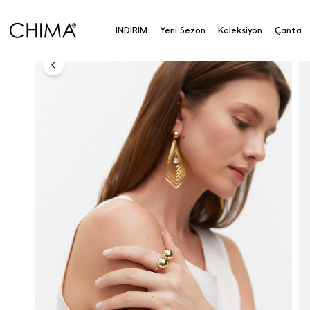
Anasayfa
Aksesuar
Aksesuar
Küre Yüzük
İNDİRİM
Yeni Sezon
Koleksiyon
Çanta