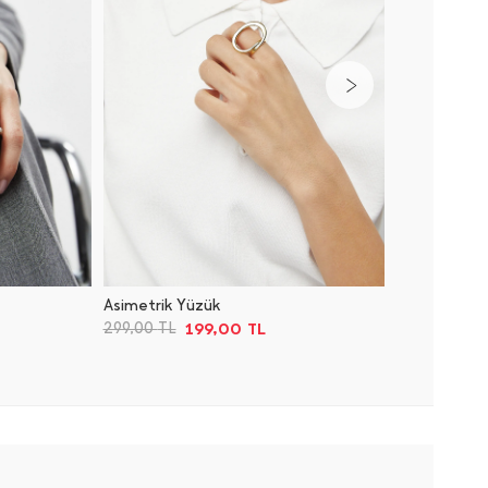
Asimetrik Yüzük
Rulmanlı
199,00
TL
299,00
TL
199,90
T