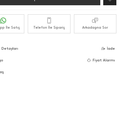
p İle Satış
Telefon İle Sipariş
Arkadaşına Sor
 Detayları
İade
go
Fiyat Alarmı
aş