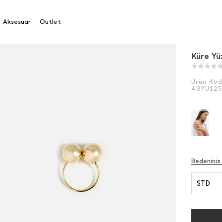
Aksesuar
Outlet
Küre Yü
Ürün Ko
A3YU12
Bedeniniz
STD