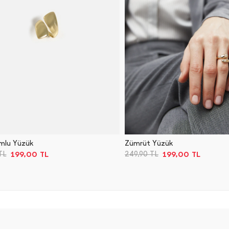
rmlu Yüzük
Zümrüt Yüzük
199,00
TL
199,00
TL
TL
249,90
TL