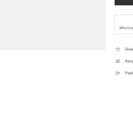
Whatsap
Ürün
Kar
Payl