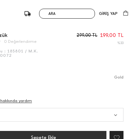
GİRİŞ YAP
ARA
/
Önceki
Sonraki
zük
199,00
TL
299,00
TL
0 Değerlendirme
%33
du :
185801 / M.K.
50072
Gold
 hakkında yardım
Sepete Ekle