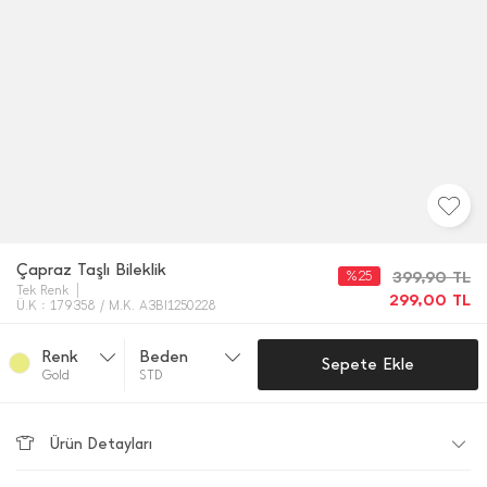
Çapraz Taşlı Bileklik
%25
399,90
TL
Tek Renk
299,00
TL
Ü.K : 179358 / M.K. A3BI1250228
Renk
Beden
Sepete Ekle
Gold
STD
Ürün Detayları