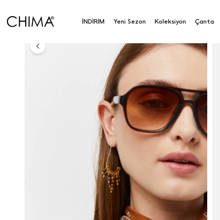
Anasayfa
Koleksiyon
Aksesuar
Küpe
Boncuk 
İNDİRİM
Yeni Sezon
Koleksiyon
Çanta