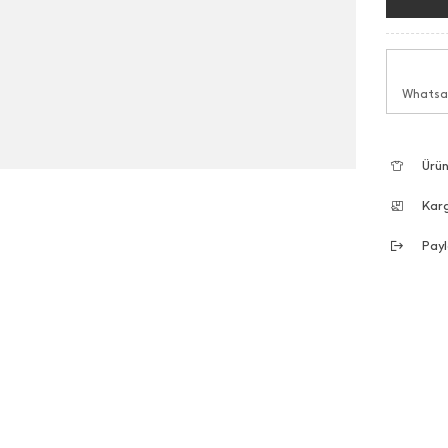
Whatsap
Ürün
Kar
Payl