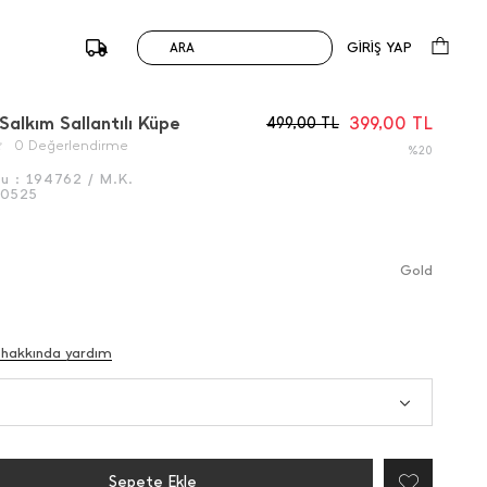
GİRİŞ YAP
ARA
/
Önceki
Sonraki
Salkım Sallantılı Küpe
399,00
TL
499,00
TL
0 Değerlendirme
%20
du :
194762 / M.K.
0525
Gold
 hakkında yardım
Sepete Ekle