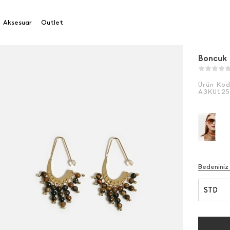
Salkım Sallantılı Küpe
Aksesuar
Outlet
Boncuk 
Ürün Ko
A3KU125
Bedeniniz
STD