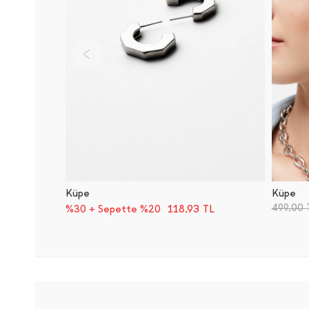
Küpe
Küpe
499,00
118,93
TL
%30 + Sepette %20