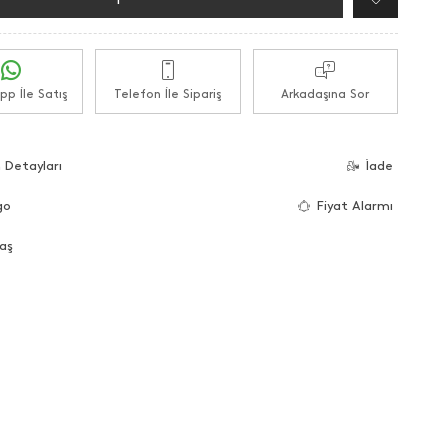
p İle Satış
Telefon İle Sipariş
Arkadaşına Sor
 Detayları
İade
go
Fiyat Alarmı
aş