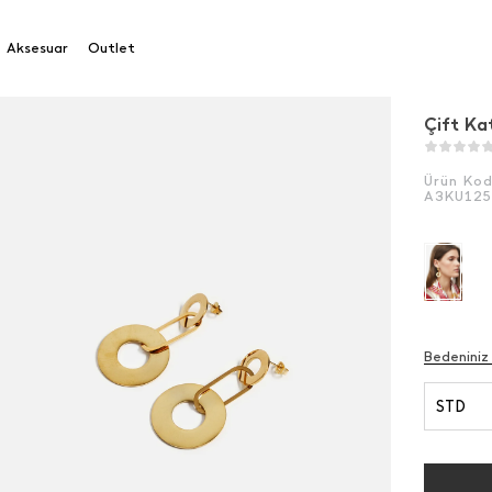
atmanlı Halka Küpe
Aksesuar
Outlet
Çift Ka
Ürün Ko
A3KU12
Bedeniniz
STD