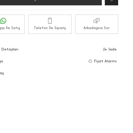
p İle Satış
Telefon İle Sipariş
Arkadaşına Sor
 Detayları
İade
go
Fiyat Alarmı
aş