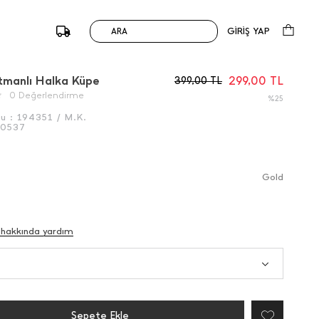
GİRİŞ YAP
ARA
/
Önceki
Sonraki
tmanlı Halka Küpe
299,00
TL
399,00
TL
0 Değerlendirme
%25
du :
194351 / M.K.
50537
Gold
 hakkında yardım
Sepete Ekle