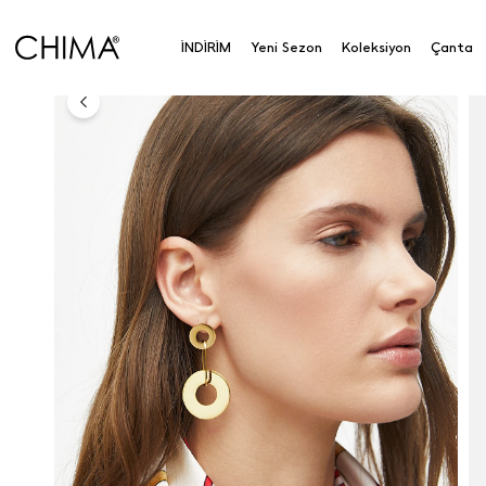
Anasayfa
Koleksiyon
Aksesuar
Küpe
Çift K
İNDİRİM
Yeni Sezon
Koleksiyon
Çanta