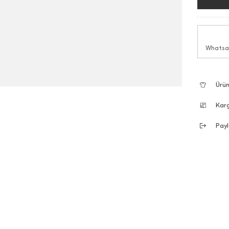
Whatsap
Ürün
Kar
Payl