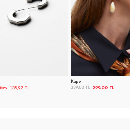
Küpe
299,00
TL
399,00
TL
135,92
TL
irim