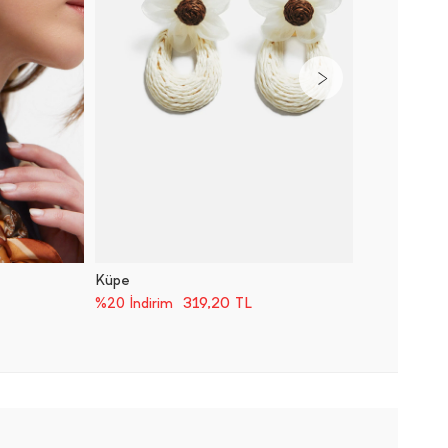
Küpe
Küpe
599,00
319,20
TL
%20 İndirim