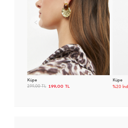
Küpe
Küpe
199,00
TL
299,00
TL
%20 İnd