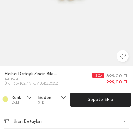
Halka Detaylı Zincir Bileklik
%25
399,00
TL
Tek Renk
299,00
TL
Ü.K : 187102 / M.K. A3BI1250252
Renk
Beden
Sepete Ekle
Gold
STD
Ürün Detayları