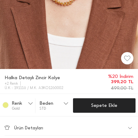
%20 İndirim
Halka Detaylı Zincir Kolye
399,20
TL
+2 Renk
499,00
TL
Ü.K : 191116 / M.K. A3KO1260002
Renk
Beden
Sepete Ekle
Gold
STD
Ürün Detayları