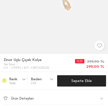
Zincir Uçlu Çiçek Kolye
%25
399,90
TL
Tek Renk
299,00
TL
Ü.K : 175991 / M.K. A3KO1250232
Renk
Beden
Sepete Ekle
Gold
STD
Ürün Detayları