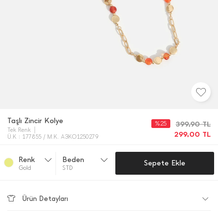
Taşlı Zincir Kolye
%25
399,90
TL
Tek Renk
299,00
TL
Ü.K : 177855 / M.K. A3KO1250279
Renk
Beden
Sepete Ekle
Gold
STD
Ürün Detayları