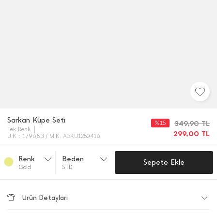
Sarkan Küpe Seti
%15
349,90
TL
Tek Renk
299,00
TL
Ü.K : 179683 / M.K. A3KU1250416
Renk
Beden
Sepete Ekle
Gold
STD
Ürün Detayları