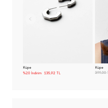
Küpe
Küpe
399,00
135,92
TL
%20 İndirim