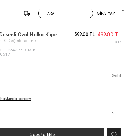
GİRİŞ YAP
ARA
/
Önceki
Sonraki
Desenli Oval Halka Küpe
499,00
TL
599,00
TL
0 Değerlendirme
%17
du :
194375 / M.K.
0517
Gold
 hakkında yardım
Sepete Ekle