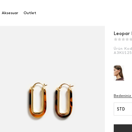
 Desenli Oval Halka Küpe
Aksesuar
Outlet
Leopar 
Ürün Ko
A3KU125
Bedeniniz
STD