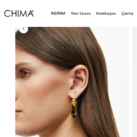
Anasayfa
Koleksiyon
Aksesuar
Küpe
Leopar
İNDİRİM
Yeni Sezon
Koleksiyon
Çanta