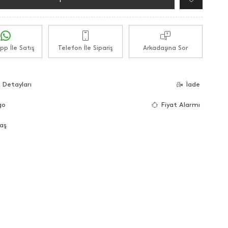
p İle Satış
Telefon İle Sipariş
Arkadaşına Sor
 Detayları
İade
go
Fiyat Alarmı
aş