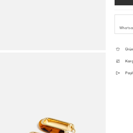
Whatsap
Ürün
Kar
Payl