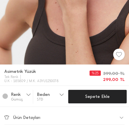
Asimetrik Yüzük
%25
399,00
TL
Tek Renk
299,00
TL
Ü.K : 185809 / M.K. A3YU1250078
Renk
Beden
Sepete Ekle
Gümüş
STD
Ürün Detayları