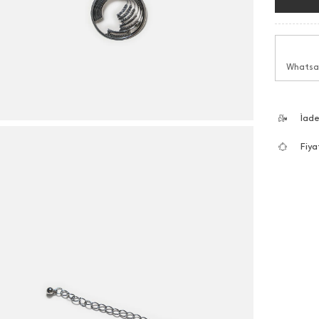
Whatsap
İad
Fiya