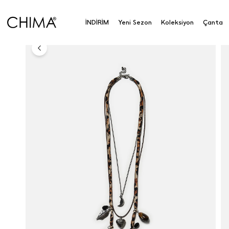
Anasayfa
Aksesuar
Aksesuar
Kolye
Charm K
İNDİRİM
Yeni Sezon
Koleksiyon
Çanta