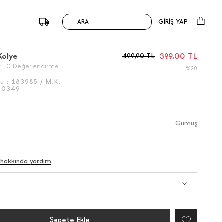
GİRİŞ YAP
ARA
/
Önceki
Sonraki
Kolye
399,00
TL
499,90
TL
0 Değerlendirme
%20
du :
183985 / M.K.
50349
Gümüş
 hakkında yardım
Sepete Ekle