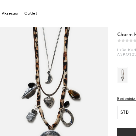
olye
Aksesuar
Outlet
Charm 
Ürün Ko
A3KO12
Bedeniniz
STD