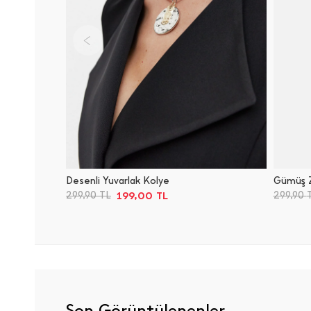
Desenli Yuvarlak Kolye
Gümüş Z
199,00
TL
299,90
TL
299,90
Son Görüntülenenler