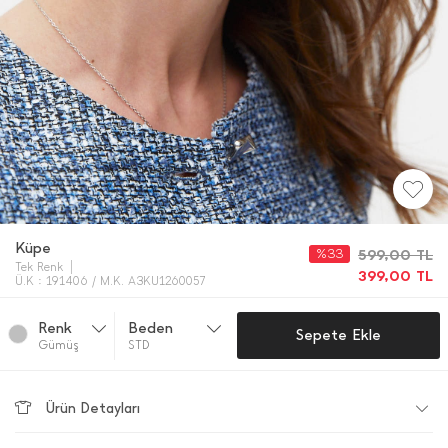
Küpe
%33
599,00
TL
Tek Renk
399,00
TL
Ü.K : 191406 / M.K. A3KU1260057
Renk
Beden
Sepete Ekle
Gümüş
STD
Ürün Detayları