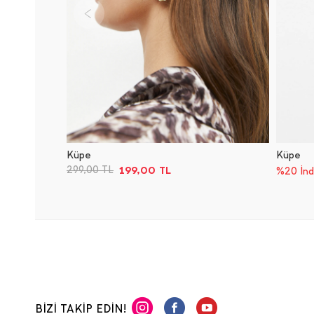
Küpe
Küpe
199,00
TL
299,00
TL
%20 İnd
BİZİ TAKİP EDİN!