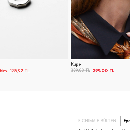
Küpe
299,00
TL
399,00
TL
135,92
TL
irim
E-CHIMA E-BÜLTEN