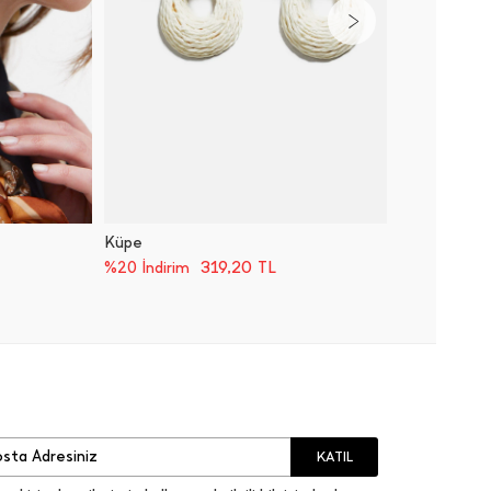
Küpe
Küpe
599,00
319,20
TL
%20 İndirim
KATIL