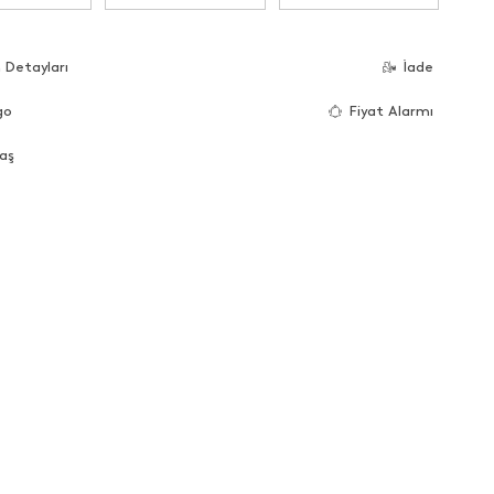
 Detayları
İade
go
Fiyat Alarmı
aş