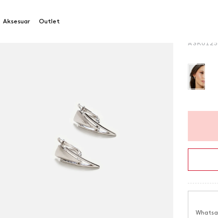
Küpe
Aksesuar
Outlet
Ürün Ko
A3KU12
Whatsap