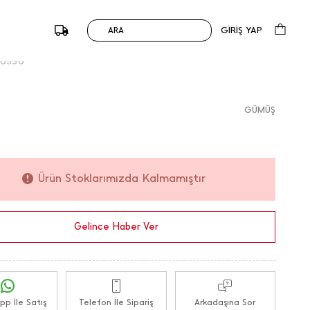
149,00
TL
199,00
TL
0 Değerlendirme
GİRİŞ YAP
ARA
%25
du :
194352 / M.K.
50550
GÜMÜŞ
Ürün Stoklarımızda Kalmamıştır
Gelince Haber Ver
p İle Satış
Telefon İle Sipariş
Arkadaşına Sor