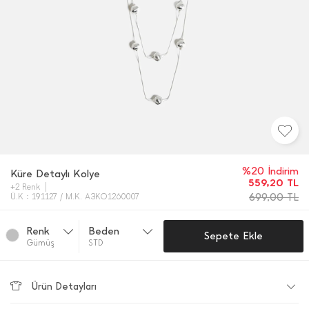
%20 İndirim
Küre Detaylı Kolye
559,20
TL
+2 Renk
699,00
TL
Ü.K : 191127 / M.K. A3KO1260007
Renk
Beden
Sepete Ekle
Gümüş
STD
Ürün Detayları