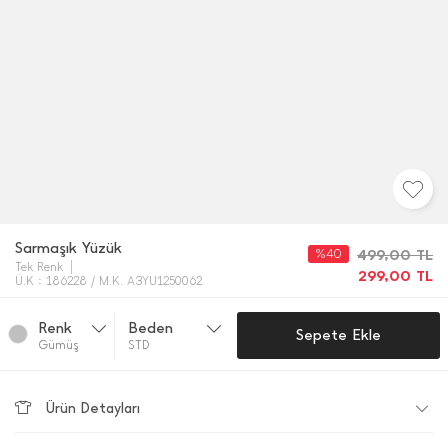
Sarmaşık Yüzük
%40
499,00
TL
Tek Renk
299,00
TL
Ü.K : 186228 / M.K. A3YU1250062
Renk
Beden
Sepete Ekle
Gümüş
STD
Ürün Detayları