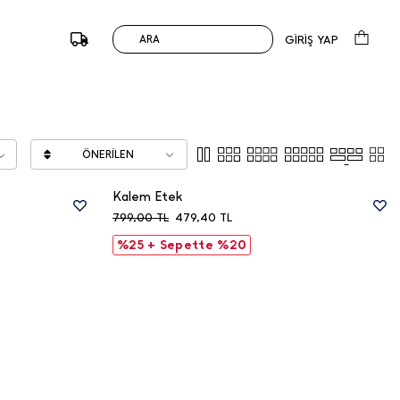
GİRİŞ YAP
ARA
ÖNERILEN
Kalem Etek
799,00
TL
479,40
TL
%25 + Sepette %20