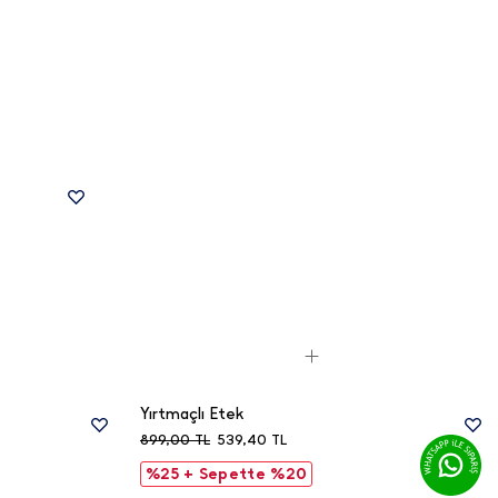
Yırtmaçlı Etek
899,00
TL
539,40
TL
%25 + Sepette %20