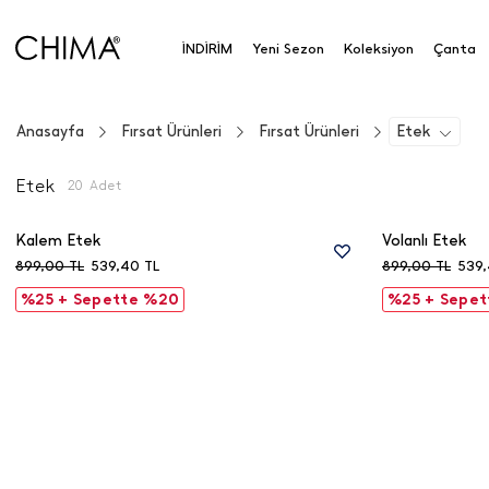
İNDİRİM
Yeni Sezon
Koleksiyon
Çanta
Anasayfa
Fırsat Ürünleri
Fırsat Ürünleri
Etek
Etek
20
Adet
Kalem Etek
Volanlı Etek
899,00
TL
539,40
TL
899,00
TL
539
%25 + Sepette %20
%25 + Sepe