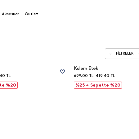
Aksesuar
Outlet
FİLTRELER
Kalem Etek
,40
TL
699,00
TL
419,40
TL
tte %20
%25 + Sepette %20