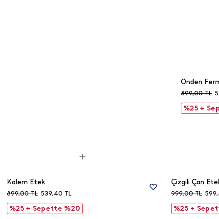
Önden Ferm
899,00
TL
5
%25 + Se
Kalem Etek
Çizgili Çan Ete
899,00
TL
539,40
TL
999,00
TL
599
%25 + Sepette %20
%25 + Sepe