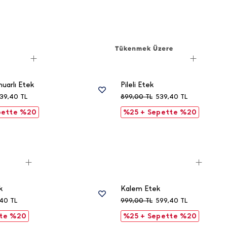
uarlı Etek
Pileli Etek
39,40
TL
899,00
TL
539,40
TL
pette %20
%25 + Sepette %20
k
Kalem Etek
,40
TL
999,00
TL
599,40
TL
tte %20
%25 + Sepette %20