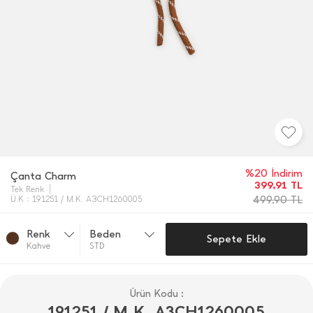
%20 İndirim
Çanta Charm
399,91
TL
Tek Renk
499,90
TL
Ü.K : 191251 / M.K. A3CH1260005
Renk
Beden
Sepete Ekle
Kahve
STD
Ürün Kodu :
191251 / M.K. A3CH1260005