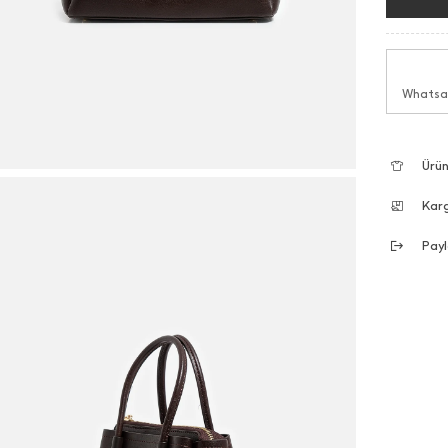
Whatsap
Ürün
Kar
Payl