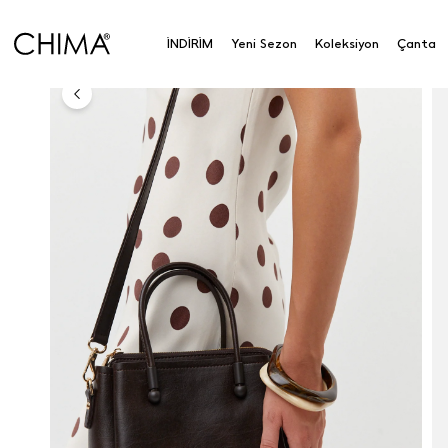
Anasayfa
Koleksiyon
Aksesuar
Çanta
Çapraz
İNDİRİM
Yeni Sezon
Koleksiyon
Çanta