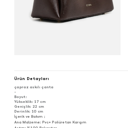
Ürün Detayları
çapraz askılı çanta
-
Boyut:
Yükseklik: 17 cm
Genişlik: 22 cm
Derinlik: 10 cm
İçerik ve Bakım ;
Ana Malzeme: Pvc+ Poliüretan Karışım
Astar: %100 Polyester