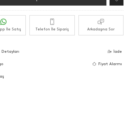
p İle Satış
Telefon İle Sipariş
Arkadaşına Sor
 Detayları
İade
go
Fiyat Alarmı
aş