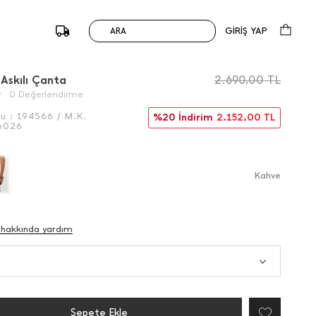
GİRİŞ YAP
ARA
/
Önceki
Sonraki
Askılı Çanta
2.690,00
TL
0 Değerlendirme
du :
194566 / M.K.
%20 İndirim
2.152,00
TL
6026
Kahve
 hakkında yardım
Sepete Ekle