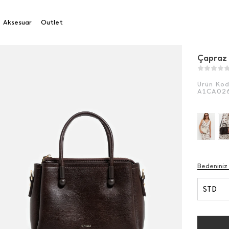
 Askılı Çanta
Aksesuar
Outlet
Çapraz 
Ürün Ko
A1CA02
Bedeniniz
STD